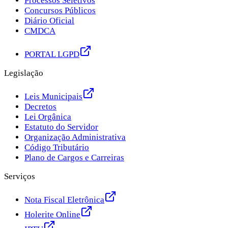
Processos Seletivos
Concursos Públicos
Diário Oficial
CMDCA
PORTAL LGPD
Legislação
Leis Municipais
Decretos
Lei Orgânica
Estatuto do Servidor
Organização Administrativa
Código Tributário
Plano de Cargos e Carreiras
Serviços
Nota Fiscal Eletrônica
Holerite Online